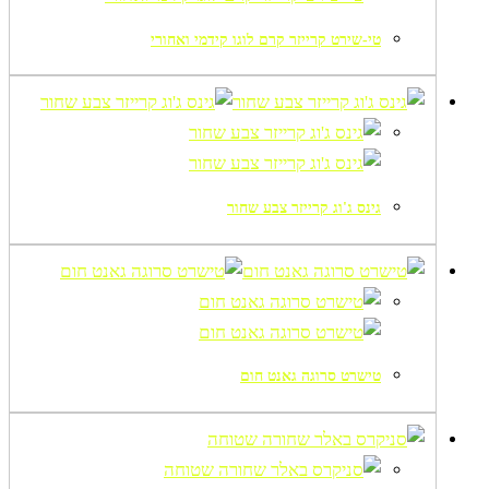
טי-שירט קרייזר קרם לוגו קידמי ואחורי
גינס ג'וג קרייזר צבע שחור
טישרט סרוגה גאנט חום