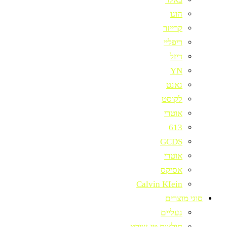
הוגו
קרייזר
ריפליי
דיזל
YN
גאנט
לקוסט
אוטרי
613
GCDS
אוטרי
אסיקס
Calvin KIein
סוגי מוצרים
נעליים
חולצות טי-שירט