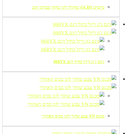
טישרט GCDS שחורה לוגו בחזה ובמרכז הגב
גינס ג'וג דיזל כחול דגם 068YX
מכנס YN צבע שחור לוגו בכיס האחורי