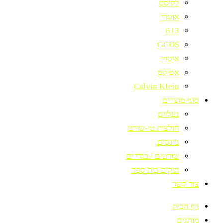
לקוסט
אוטרי
613
GCDS
אוטרי
אסיקס
Calvin KIein
סוגי מוצרים
נעליים
חולצות טי-שירט
ג'ינסים
שורטים / בגדי ים
תיקים בית ספר
צור קשר
דף הבית
מותגים