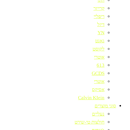
הוגו
קרייזר
ריפליי
דיזל
YN
גאנט
לקוסט
אוטרי
613
GCDS
אוטרי
אסיקס
Calvin KIein
סוגי מוצרים
נעליים
חולצות טי-שירט