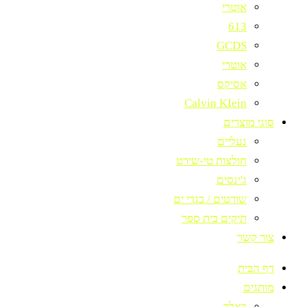
אוטרי
613
GCDS
אוטרי
אסיקס
Calvin KIein
סוגי מוצרים
נעליים
חולצות טי-שירט
ג'ינסים
שורטים / בגדי ים
תיקים בית ספר
צור קשר
דף הבית
מותגים
באלר