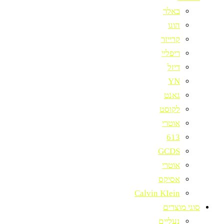
באלר
הוגו
קרייזר
ריפליי
דיזל
YN
גאנט
לקוסט
אוטרי
613
GCDS
אוטרי
אסיקס
Calvin KIein
סוגי מוצרים
נעליים