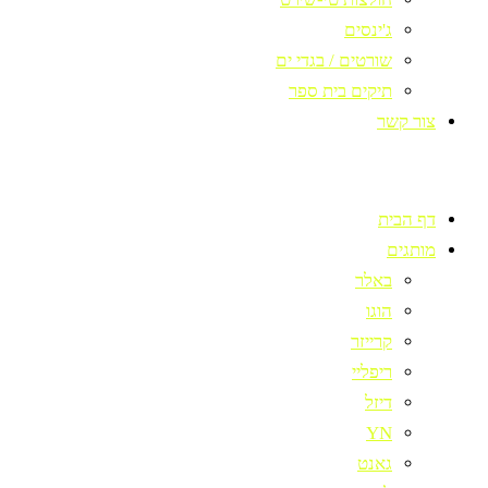
ג'ינסים
שורטים / בגדי ים
תיקים בית ספר
צור קשר
דף הבית
מותגים
באלר
הוגו
קרייזר
ריפליי
דיזל
YN
גאנט