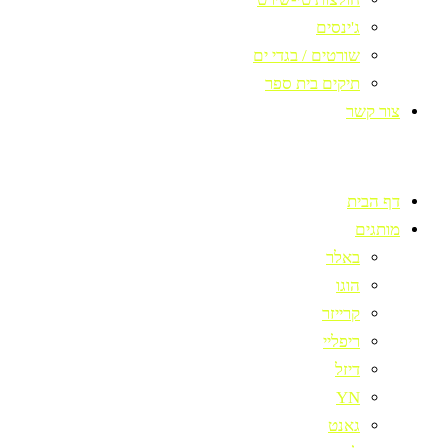
ג'ינסים
שורטים / בגדי ים
תיקים בית ספר
צור קשר
דף הבית
מותגים
באלר
הוגו
קרייזר
ריפליי
דיזל
YN
גאנט