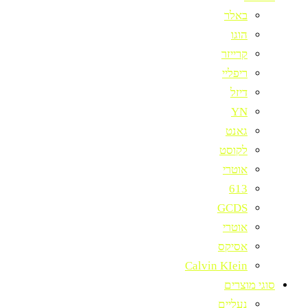
באלר
הוגו
קרייזר
ריפליי
דיזל
YN
גאנט
לקוסט
אוטרי
613
GCDS
אוטרי
אסיקס
Calvin KIein
סוגי מוצרים
נעליים