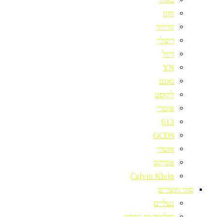
הוגו
קרייזר
ריפליי
דיזל
YN
גאנט
לקוסט
אוטרי
613
GCDS
אוטרי
אסיקס
Calvin KIein
סוגי מוצרים
נעליים
חולצות טי-שירט