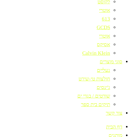
לקוסט
אוטרי
613
GCDS
אוטרי
אסיקס
Calvin KIein
סוגי מוצרים
נעליים
חולצות טי-שירט
ג'ינסים
שורטים / בגדי ים
תיקים בית ספר
צור קשר
דף הבית
מותגים