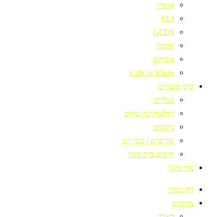
אוטרי
613
GCDS
אוטרי
אסיקס
Calvin KIein
סוגי מוצרים
נעליים
חולצות טי-שירט
ג'ינסים
שורטים / בגדי ים
תיקים בית ספר
צור קשר
דף הבית
מותגים
באלר