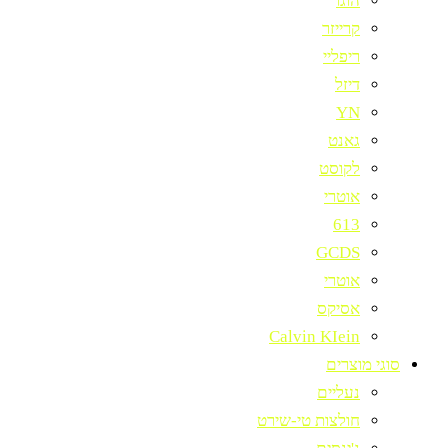
הוגו
קרייזר
ריפליי
דיזל
YN
גאנט
לקוסט
אוטרי
613
GCDS
אוטרי
אסיקס
Calvin KIein
סוגי מוצרים
נעליים
חולצות טי-שירט