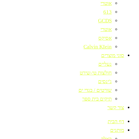
אוטרי
613
GCDS
אוטרי
אסיקס
Calvin KIein
סוגי מוצרים
נעליים
חולצות טי-שירט
ג'ינסים
שורטים / בגדי ים
תיקים בית ספר
צור קשר
דף הבית
מותגים
באלר