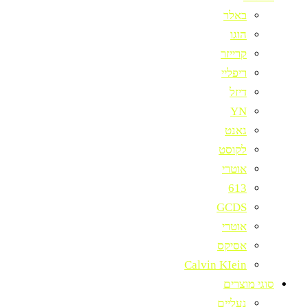
באלר
הוגו
קרייזר
ריפליי
דיזל
YN
גאנט
לקוסט
אוטרי
613
GCDS
אוטרי
אסיקס
Calvin KIein
סוגי מוצרים
נעליים