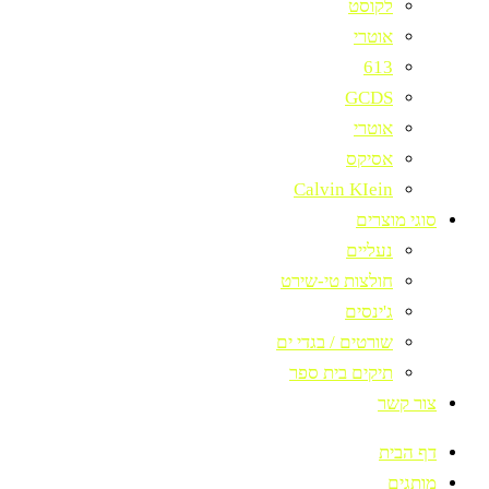
לקוסט
אוטרי
613
GCDS
אוטרי
אסיקס
Calvin KIein
סוגי מוצרים
נעליים
חולצות טי-שירט
ג'ינסים
שורטים / בגדי ים
תיקים בית ספר
צור קשר
דף הבית
מותגים