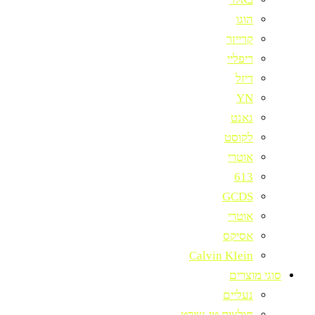
הוגו
קרייזר
ריפליי
דיזל
YN
גאנט
לקוסט
אוטרי
613
GCDS
אוטרי
אסיקס
Calvin KIein
סוגי מוצרים
נעליים
חולצות טי-שירט