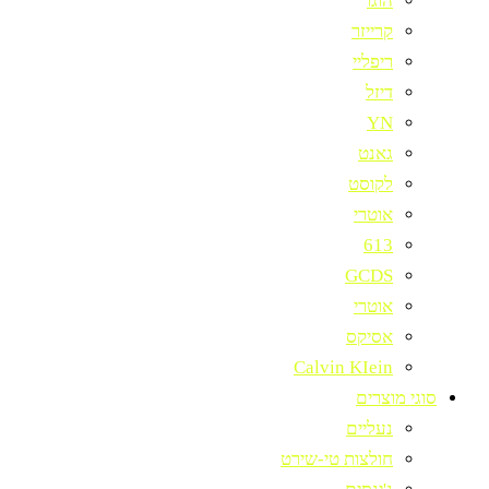
הוגו
קרייזר
ריפליי
דיזל
YN
גאנט
לקוסט
אוטרי
613
GCDS
אוטרי
אסיקס
Calvin KIein
סוגי מוצרים
נעליים
חולצות טי-שירט