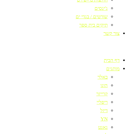
ג'ינסים
שורטים / בגדי ים
תיקים בית ספר
צור קשר
דף הבית
מותגים
באלר
הוגו
קרייזר
ריפליי
דיזל
YN
גאנט