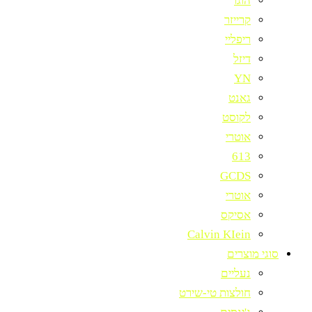
הוגו
קרייזר
ריפליי
דיזל
YN
גאנט
לקוסט
אוטרי
613
GCDS
אוטרי
אסיקס
Calvin KIein
סוגי מוצרים
נעליים
חולצות טי-שירט