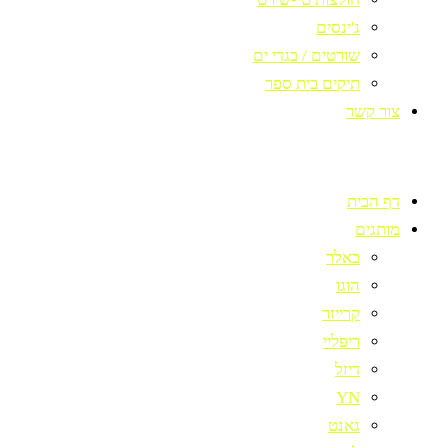
ג'ינסים
שורטים / בגדי ים
תיקים בית ספר
צור קשר
דף הבית
מותגים
באלר
הוגו
קרייזר
ריפליי
דיזל
YN
גאנט