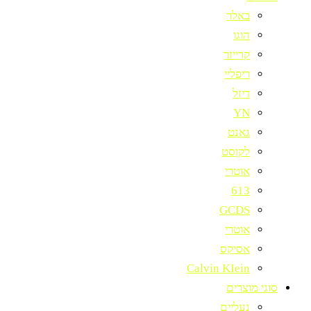
באלר
הוגו
קרייזר
ריפליי
דיזל
YN
גאנט
לקוסט
אוטרי
613
GCDS
אוטרי
אסיקס
Calvin KIein
סוגי מוצרים
נעליים