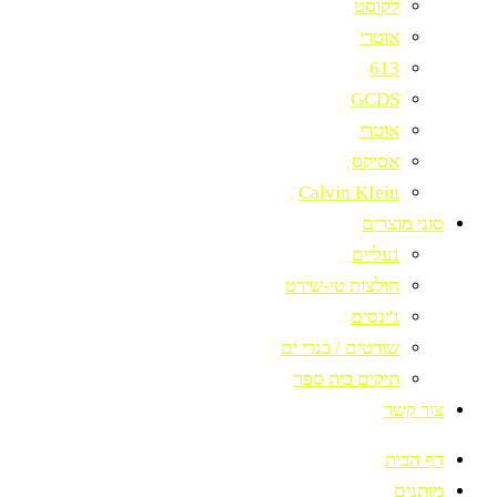
לקוסט
אוטרי
613
GCDS
אוטרי
אסיקס
Calvin KIein
סוגי מוצרים
נעליים
חולצות טי-שירט
ג'ינסים
שורטים / בגדי ים
תיקים בית ספר
צור קשר
דף הבית
מותגים