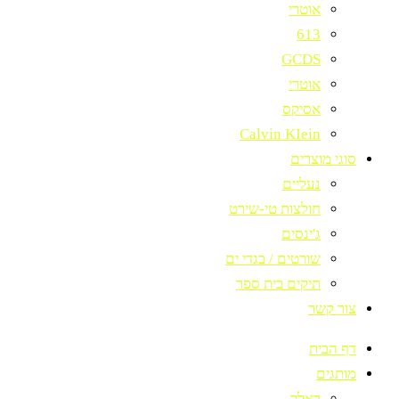
אוטרי
613
GCDS
אוטרי
אסיקס
Calvin KIein
סוגי מוצרים
נעליים
חולצות טי-שירט
ג'ינסים
שורטים / בגדי ים
תיקים בית ספר
צור קשר
דף הבית
מותגים
באלר