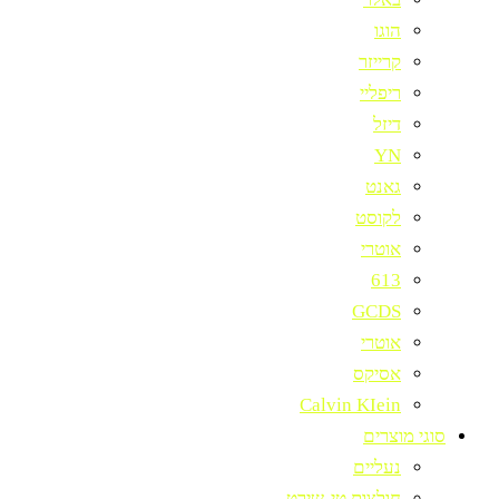
הוגו
קרייזר
ריפליי
דיזל
YN
גאנט
לקוסט
אוטרי
613
GCDS
אוטרי
אסיקס
Calvin KIein
סוגי מוצרים
נעליים
חולצות טי-שירט