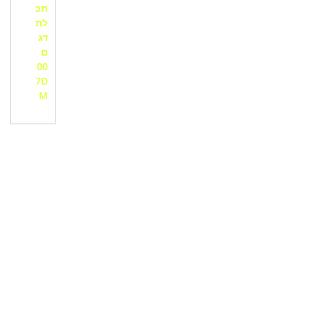
תכ
לת
דג
ם
00
7D
M