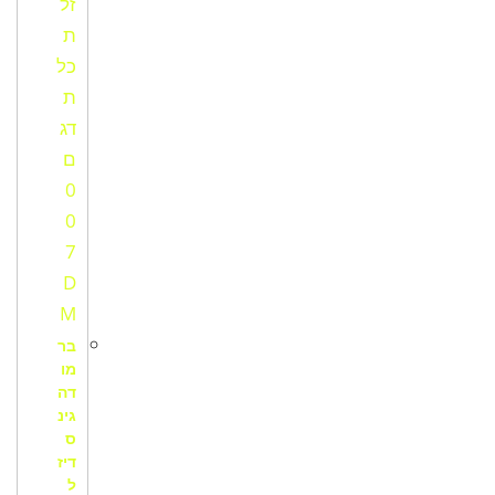
בר
מו
דה
גינ
ס
דיז
ל