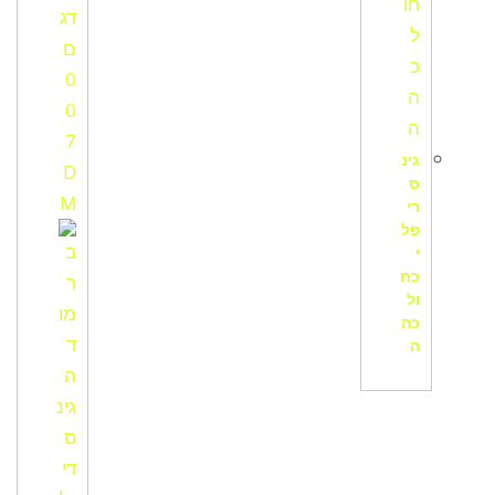
גינ
ס
רי
פל
י
כח
ול
כה
ה