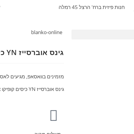
חנות פיזית ברח' הרצל 45 רמלה
ש
י
blanko-online
גינס אוברסייז YN כיסים קופיקו צבע כחול
מזמינים בוואסאפ, מגיעים לאס
גינס אוברסייז YN כיסים קופיקו צבע כחול מגיע במידות 38-48