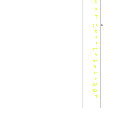
גינ
ס
ג'ו
ג
דיז
ל
כח
ול
דג
ם
06
8X
T