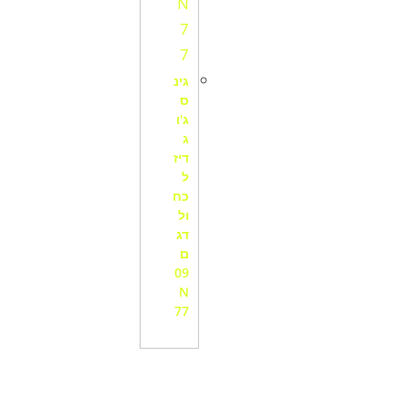
גינ
ס
ג'ו
ג
דיז
ל
כח
ול
דג
ם
09
N
77