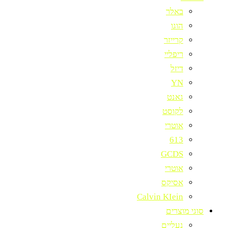
באלר
הוגו
קרייזר
ריפליי
דיזל
YN
גאנט
לקוסט
אוטרי
613
GCDS
אוטרי
אסיקס
Calvin KIein
סוגי מוצרים
נעליים