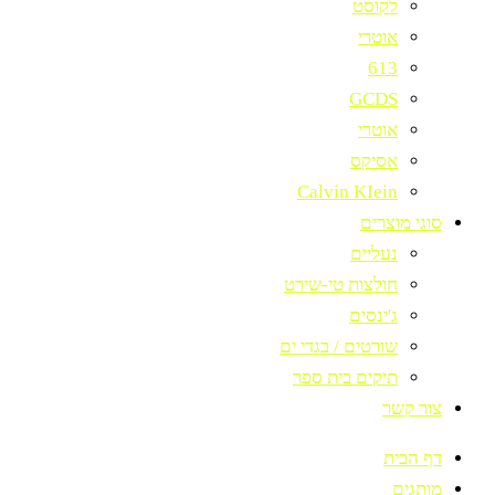
לקוסט
אוטרי
613
GCDS
אוטרי
אסיקס
Calvin KIein
סוגי מוצרים
נעליים
חולצות טי-שירט
ג'ינסים
שורטים / בגדי ים
תיקים בית ספר
צור קשר
דף הבית
מותגים