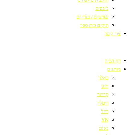
ג'ינסים
שורטים / בגדי ים
תיקים בית ספר
צור קשר
דף הבית
מותגים
באלר
הוגו
קרייזר
ריפליי
דיזל
YN
גאנט