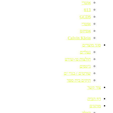
אוטרי
613
GCDS
אוטרי
אסיקס
Calvin KIein
סוגי מוצרים
נעליים
חולצות טי-שירט
ג'ינסים
שורטים / בגדי ים
תיקים בית ספר
צור קשר
דף הבית
מותגים
באלר