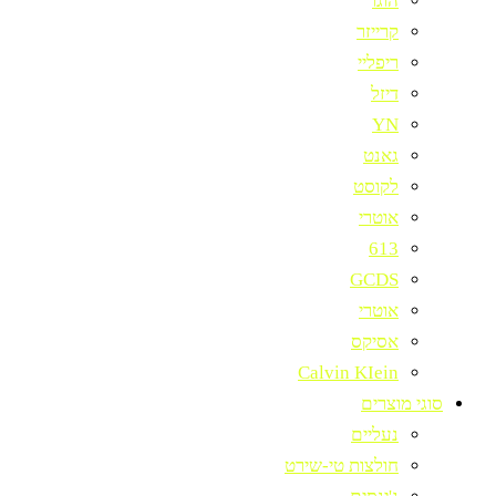
הוגו
קרייזר
ריפליי
דיזל
YN
גאנט
לקוסט
אוטרי
613
GCDS
אוטרי
אסיקס
Calvin KIein
סוגי מוצרים
נעליים
חולצות טי-שירט