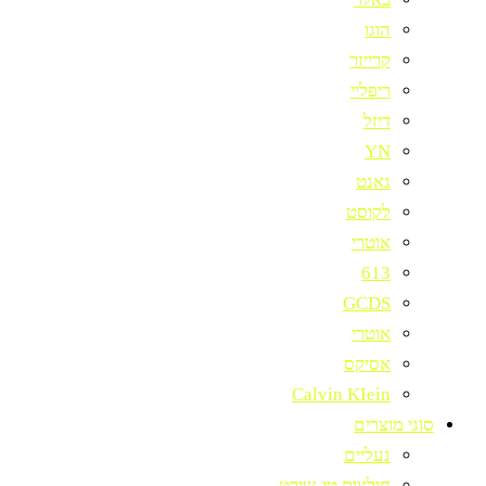
הוגו
קרייזר
ריפליי
דיזל
YN
גאנט
לקוסט
אוטרי
613
GCDS
אוטרי
אסיקס
Calvin KIein
סוגי מוצרים
נעליים
חולצות טי-שירט