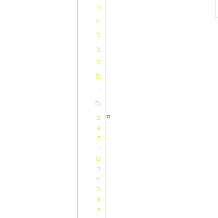
ב
ג
ד
י
ם
ד
יז
ל
צ
ד