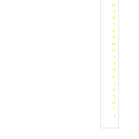
ש
ר
ט
ד
יז
ל
ש
ח
ו
ר
ה
א
ו
ב
ר
ס
יי
ז