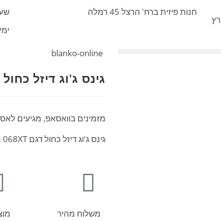
חנות פיזית ברח' הרצל 45 רמלה
שעות 
רץ
ימי ו' :30
blanko-online
גינס ג'וג דיזל כחול דגם 
מזמינים בוואסאפ, מגיעים לאס
גינס ג'וג דיזל כחול דגם 068XT מגיע במידות 28-36
משלוח מהיר
מוצ