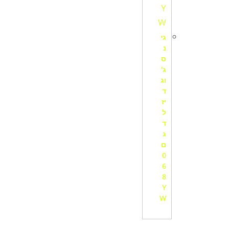
גי
נ
ס
ג'
וג
ד
יז
ל
ד
ג
ם
0
6
8
Y
W