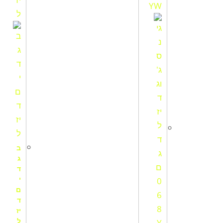
ב
ג
ד
י
ם
ד
יז
ל