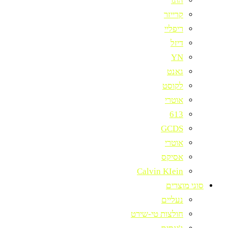
הוגו
קרייזר
ריפליי
דיזל
YN
גאנט
לקוסט
אוטרי
613
GCDS
אוטרי
אסיקס
Calvin KIein
סוגי מוצרים
נעליים
חולצות טי-שירט