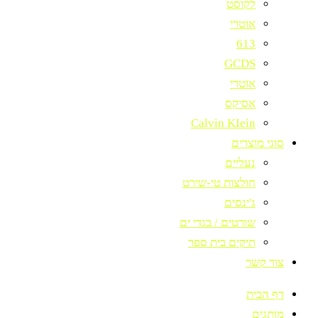
לקוסט
אוטרי
613
GCDS
אוטרי
אסיקס
Calvin KIein
סוגי מוצרים
נעליים
חולצות טי-שירט
ג'ינסים
שורטים / בגדי ים
תיקים בית ספר
צור קשר
דף הבית
מותגים