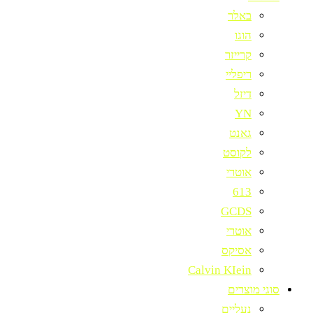
באלר
הוגו
קרייזר
ריפליי
דיזל
YN
גאנט
לקוסט
אוטרי
613
GCDS
אוטרי
אסיקס
Calvin KIein
סוגי מוצרים
נעליים