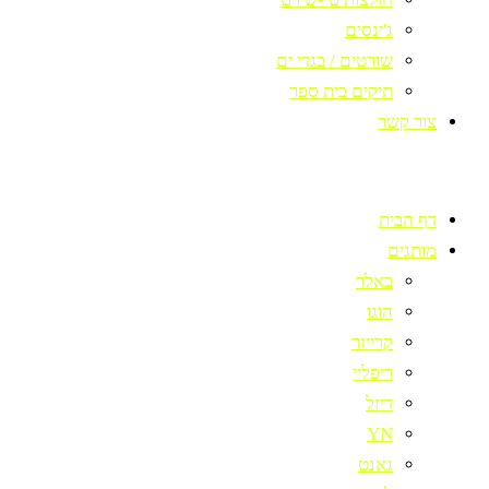
ג'ינסים
שורטים / בגדי ים
תיקים בית ספר
צור קשר
דף הבית
מותגים
באלר
הוגו
קרייזר
ריפליי
דיזל
YN
גאנט