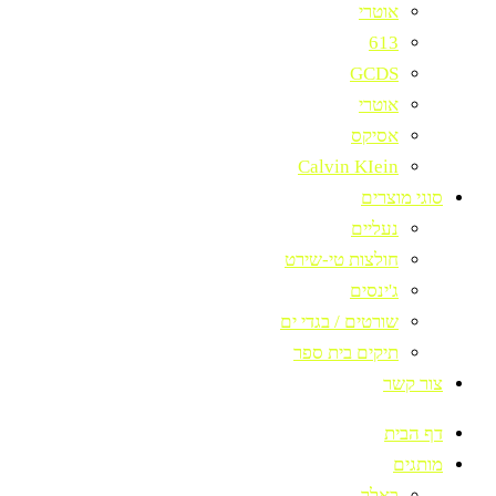
אוטרי
613
GCDS
אוטרי
אסיקס
Calvin KIein
סוגי מוצרים
נעליים
חולצות טי-שירט
ג'ינסים
שורטים / בגדי ים
תיקים בית ספר
צור קשר
דף הבית
מותגים
באלר