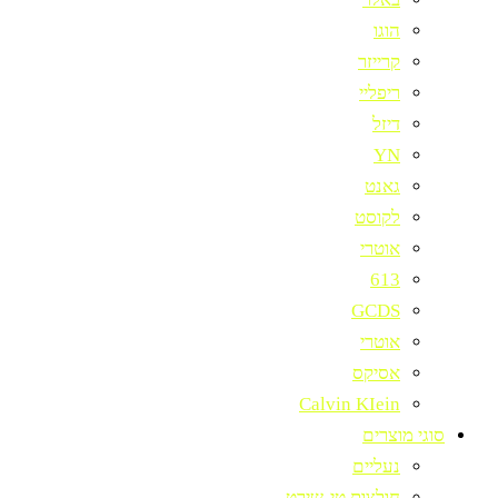
הוגו
קרייזר
ריפליי
דיזל
YN
גאנט
לקוסט
אוטרי
613
GCDS
אוטרי
אסיקס
Calvin KIein
סוגי מוצרים
נעליים
חולצות טי-שירט