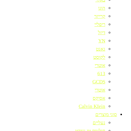
הוגו
קרייזר
ריפליי
דיזל
YN
גאנט
לקוסט
אוטרי
613
GCDS
אוטרי
אסיקס
Calvin KIein
סוגי מוצרים
נעליים
חולצות טי-שירט