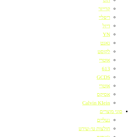
הוגו
קרייזר
ריפליי
דיזל
YN
גאנט
לקוסט
אוטרי
613
GCDS
אוטרי
אסיקס
Calvin KIein
סוגי מוצרים
נעליים
חולצות טי-שירט