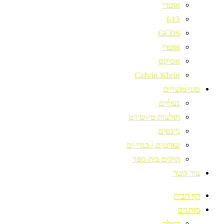
אוטרי
613
GCDS
אוטרי
אסיקס
Calvin KIein
סוגי מוצרים
נעליים
חולצות טי-שירט
ג'ינסים
שורטים / בגדי ים
תיקים בית ספר
צור קשר
דף הבית
מותגים
באלר