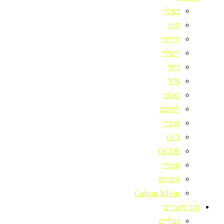
באלר
הוגו
קרייזר
ריפליי
דיזל
YN
גאנט
לקוסט
אוטרי
613
GCDS
אוטרי
אסיקס
Calvin KIein
סוגי מוצרים
נעליים