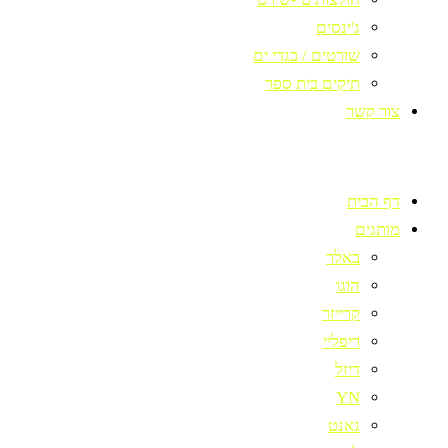
ג'ינסים
שורטים / בגדי ים
תיקים בית ספר
צור קשר
דף הבית
מותגים
באלר
הוגו
קרייזר
ריפליי
דיזל
YN
גאנט