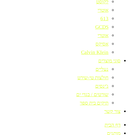
לקוסט
אוטרי
613
GCDS
אוטרי
אסיקס
Calvin KIein
סוגי מוצרים
נעליים
חולצות טי-שירט
ג'ינסים
שורטים / בגדי ים
תיקים בית ספר
צור קשר
דף הבית
מותגים