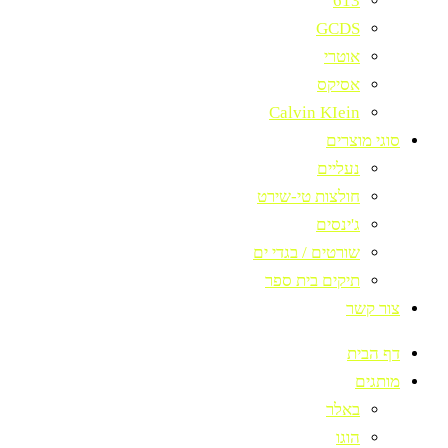
613
GCDS
אוטרי
אסיקס
Calvin KIein
סוגי מוצרים
נעליים
חולצות טי-שירט
ג'ינסים
שורטים / בגדי ים
תיקים בית ספר
צור קשר
דף הבית
מותגים
באלר
הוגו