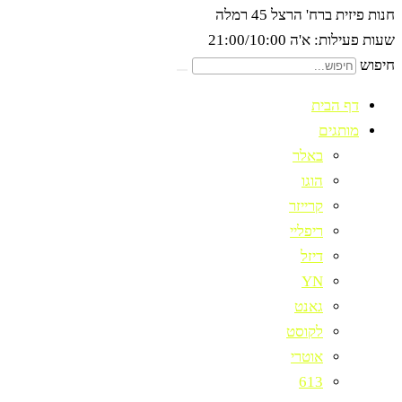
חנות פיזית ברח' הרצל 45 רמלה
שעות פעילות: א'ה 21:00/10:00
חיפוש
דף הבית
מותגים
באלר
הוגו
קרייזר
ריפליי
דיזל
YN
גאנט
לקוסט
אוטרי
613