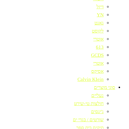
דיזל
YN
גאנט
לקוסט
אוטרי
613
GCDS
אוטרי
אסיקס
Calvin KIein
סוגי מוצרים
נעליים
חולצות טי-שירט
ג'ינסים
שורטים / בגדי ים
תיקים בית ספר