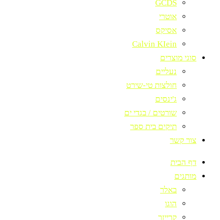
GCDS
אוטרי
אסיקס
Calvin KIein
סוגי מוצרים
נעליים
חולצות טי-שירט
ג'ינסים
שורטים / בגדי ים
תיקים בית ספר
צור קשר
דף הבית
מותגים
באלר
הוגו
קרייזר