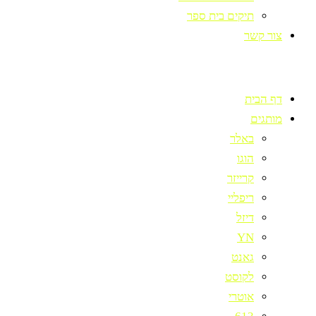
תיקים בית ספר
צור קשר
דף הבית
מותגים
באלר
הוגו
קרייזר
ריפליי
דיזל
YN
גאנט
לקוסט
אוטרי