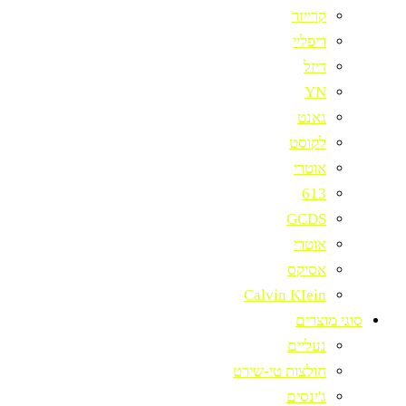
קרייזר
ריפליי
דיזל
YN
גאנט
לקוסט
אוטרי
613
GCDS
אוטרי
אסיקס
Calvin KIein
סוגי מוצרים
נעליים
חולצות טי-שירט
ג'ינסים