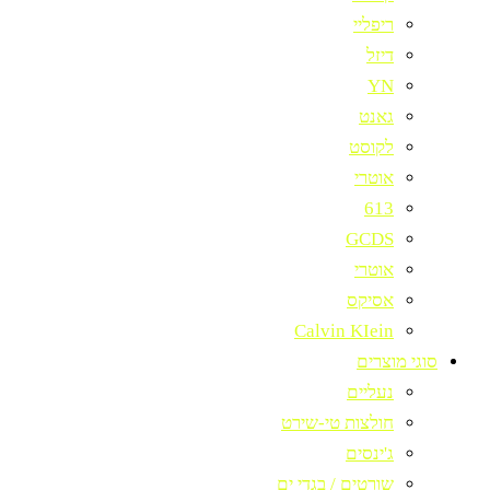
ריפליי
דיזל
YN
גאנט
לקוסט
אוטרי
613
GCDS
אוטרי
אסיקס
Calvin KIein
סוגי מוצרים
נעליים
חולצות טי-שירט
ג'ינסים
שורטים / בגדי ים