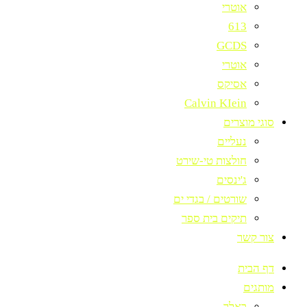
אוטרי
613
GCDS
אוטרי
אסיקס
Calvin KIein
סוגי מוצרים
נעליים
חולצות טי-שירט
ג'ינסים
שורטים / בגדי ים
תיקים בית ספר
צור קשר
דף הבית
מותגים
באלר