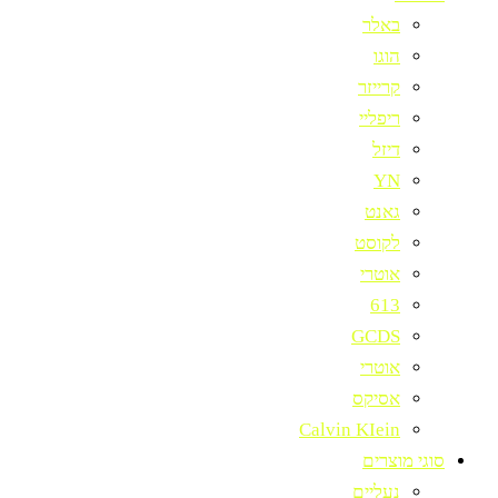
באלר
הוגו
קרייזר
ריפליי
דיזל
YN
גאנט
לקוסט
אוטרי
613
GCDS
אוטרי
אסיקס
Calvin KIein
סוגי מוצרים
נעליים