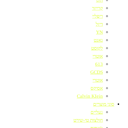
הוגו
קרייזר
ריפליי
דיזל
YN
גאנט
לקוסט
אוטרי
613
GCDS
אוטרי
אסיקס
Calvin KIein
סוגי מוצרים
נעליים
חולצות טי-שירט