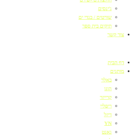
ג'ינסים
שורטים / בגדי ים
תיקים בית ספר
צור קשר
דף הבית
מותגים
באלר
הוגו
קרייזר
ריפליי
דיזל
YN
גאנט