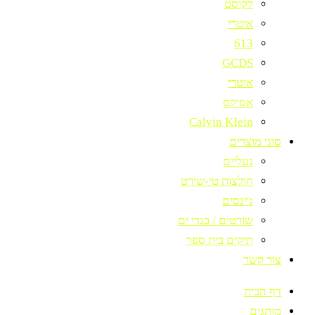
לקוסט
אוטרי
613
GCDS
אוטרי
אסיקס
Calvin KIein
סוגי מוצרים
נעליים
חולצות טי-שירט
ג'ינסים
שורטים / בגדי ים
תיקים בית ספר
צור קשר
דף הבית
מותגים