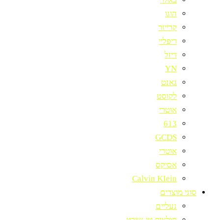
הוגו
קרייזר
ריפליי
דיזל
YN
גאנט
לקוסט
אוטרי
613
GCDS
אוטרי
אסיקס
Calvin KIein
סוגי מוצרים
נעליים
חולצות טי-שירט