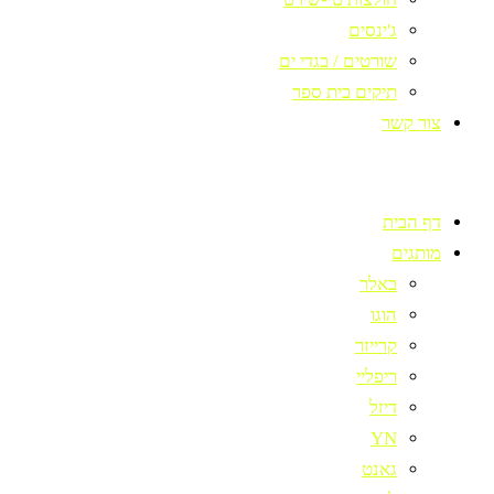
ג'ינסים
שורטים / בגדי ים
תיקים בית ספר
צור קשר
דף הבית
מותגים
באלר
הוגו
קרייזר
ריפליי
דיזל
YN
גאנט