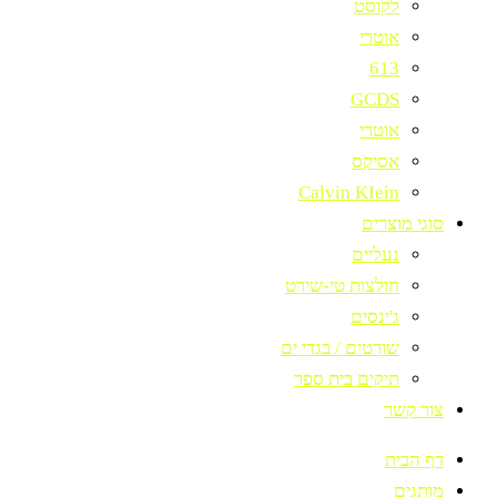
לקוסט
אוטרי
613
GCDS
אוטרי
אסיקס
Calvin KIein
סוגי מוצרים
נעליים
חולצות טי-שירט
ג'ינסים
שורטים / בגדי ים
תיקים בית ספר
צור קשר
דף הבית
מותגים