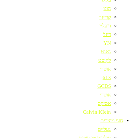
הוגו
קרייזר
ריפליי
דיזל
YN
גאנט
לקוסט
אוטרי
613
GCDS
אוטרי
אסיקס
Calvin KIein
סוגי מוצרים
נעליים
חולצות טי-שירט