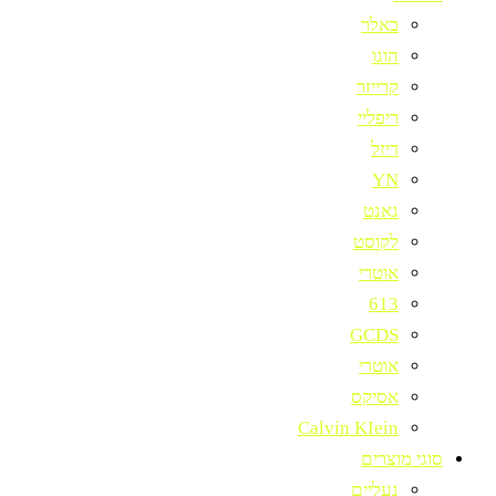
באלר
הוגו
קרייזר
ריפליי
דיזל
YN
גאנט
לקוסט
אוטרי
613
GCDS
אוטרי
אסיקס
Calvin KIein
סוגי מוצרים
נעליים