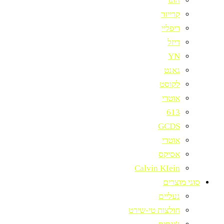
הוגו
קרייזר
ריפליי
דיזל
YN
גאנט
לקוסט
אוטרי
613
GCDS
אוטרי
אסיקס
Calvin KIein
סוגי מוצרים
נעליים
חולצות טי-שירט