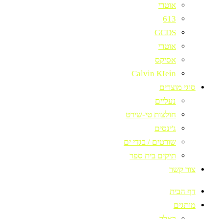
אוטרי
613
GCDS
אוטרי
אסיקס
Calvin KIein
סוגי מוצרים
נעליים
חולצות טי-שירט
ג'ינסים
שורטים / בגדי ים
תיקים בית ספר
צור קשר
דף הבית
מותגים
באלר