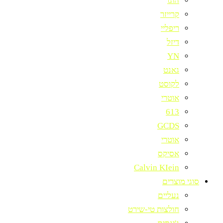
הוגו
קרייזר
ריפליי
דיזל
YN
גאנט
לקוסט
אוטרי
613
GCDS
אוטרי
אסיקס
Calvin KIein
סוגי מוצרים
נעליים
חולצות טי-שירט