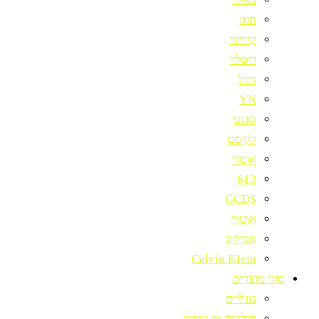
הוגו
קרייזר
ריפליי
דיזל
YN
גאנט
לקוסט
אוטרי
613
GCDS
אוטרי
אסיקס
Calvin KIein
סוגי מוצרים
נעליים
חולצות טי-שירט