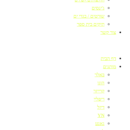
ג'ינסים
שורטים / בגדי ים
תיקים בית ספר
צור קשר
דף הבית
מותגים
באלר
הוגו
קרייזר
ריפליי
דיזל
YN
גאנט