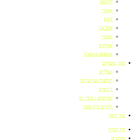
לקוסט
אוטרי
613
GCDS
אוטרי
אסיקס
Calvin KIein
סוגי מוצרים
נעליים
חולצות טי-שירט
ג'ינסים
שורטים / בגדי ים
תיקים בית ספר
צור קשר
דף הבית
מותגים