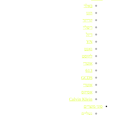
באלר
הוגו
קרייזר
ריפליי
דיזל
YN
גאנט
לקוסט
אוטרי
613
GCDS
אוטרי
אסיקס
Calvin KIein
סוגי מוצרים
נעליים