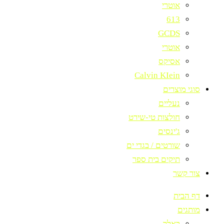
אוטרי
613
GCDS
אוטרי
אסיקס
Calvin KIein
סוגי מוצרים
נעליים
חולצות טי-שירט
ג'ינסים
שורטים / בגדי ים
תיקים בית ספר
צור קשר
דף הבית
מותגים
באלר