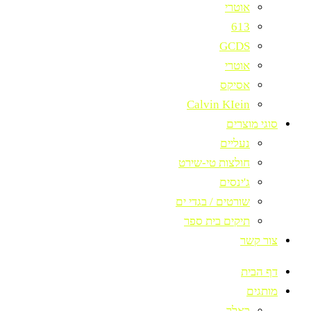
אוטרי
613
GCDS
אוטרי
אסיקס
Calvin KIein
סוגי מוצרים
נעליים
חולצות טי-שירט
ג'ינסים
שורטים / בגדי ים
תיקים בית ספר
צור קשר
דף הבית
מותגים
באלר