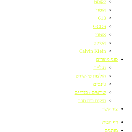
לקוסט
אוטרי
613
GCDS
אוטרי
אסיקס
Calvin KIein
סוגי מוצרים
נעליים
חולצות טי-שירט
ג'ינסים
שורטים / בגדי ים
תיקים בית ספר
צור קשר
דף הבית
מותגים