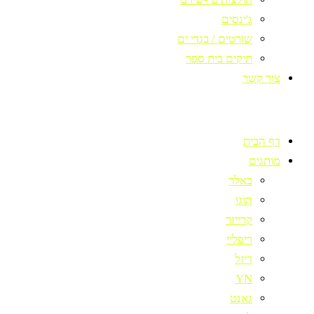
ג'ינסים
שורטים / בגדי ים
תיקים בית ספר
צור קשר
דף הבית
מותגים
באלר
הוגו
קרייזר
ריפליי
דיזל
YN
גאנט