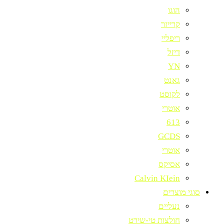
הוגו
קרייזר
ריפליי
דיזל
YN
גאנט
לקוסט
אוטרי
613
GCDS
אוטרי
אסיקס
Calvin KIein
סוגי מוצרים
נעליים
חולצות טי-שירט