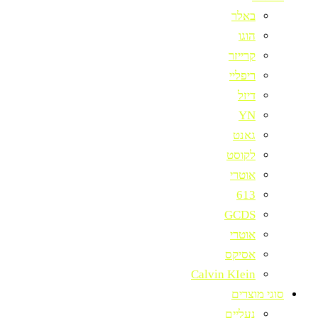
באלר
הוגו
קרייזר
ריפליי
דיזל
YN
גאנט
לקוסט
אוטרי
613
GCDS
אוטרי
אסיקס
Calvin KIein
סוגי מוצרים
נעליים