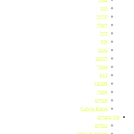
הוגו
קרייזר
ריפליי
דיזל
YN
גאנט
לקוסט
אוטרי
613
GCDS
אוטרי
אסיקס
Calvin KIein
סוגי מוצרים
נעליים
חולצות טי-שירט