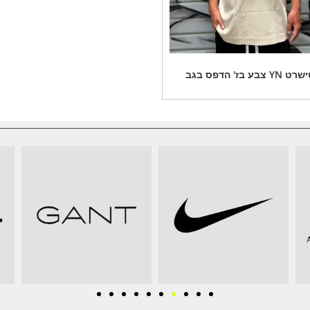
ט YN צבע בז' הדפס בגב