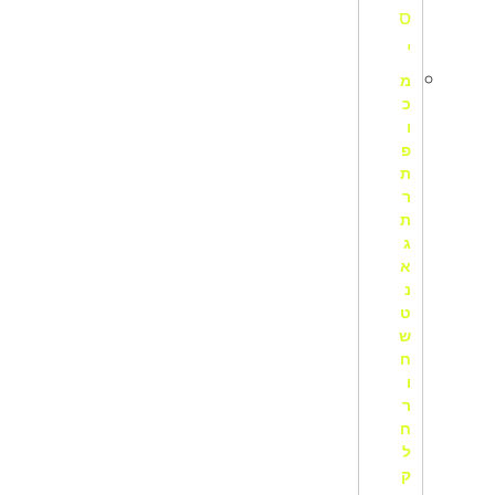
מ
כ
ו
פ
ת
ר
ת
ג
א
נ
ט
ש
ח
ו
ר
ח
ל
ק