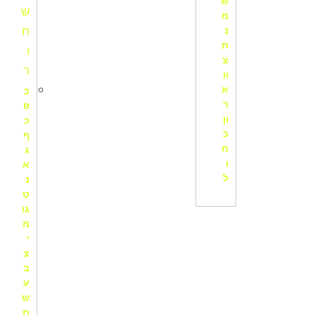
ש
מ
נ
ת
צ
וו
א
כ
ר
פ
ון
כ
כ
ף
ח
ג
ו
א
ל
נ
ט
גו
מ
י
צ
ב
ע
ש
ח