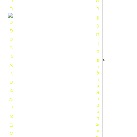
פ
ו
ל
ו
ג
א
נ
ט
ס
ר
וג
ה