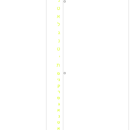
ס
ני
ק
ר
ס
ג
א
נ
ט
א