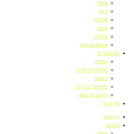
אוטרי
613
GCDS
אוטרי
אסיקס
Calvin KIein
סוגי מוצרים
נעליים
חולצות טי-שירט
ג'ינסים
שורטים / בגדי ים
תיקים בית ספר
צור קשר
דף הבית
מותגים
באלר