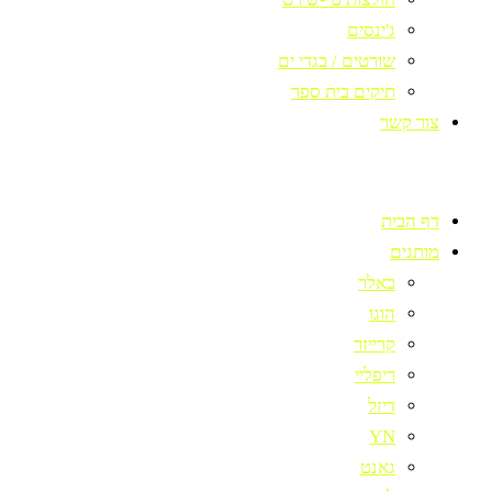
ג'ינסים
שורטים / בגדי ים
תיקים בית ספר
צור קשר
דף הבית
מותגים
באלר
הוגו
קרייזר
ריפליי
דיזל
YN
גאנט