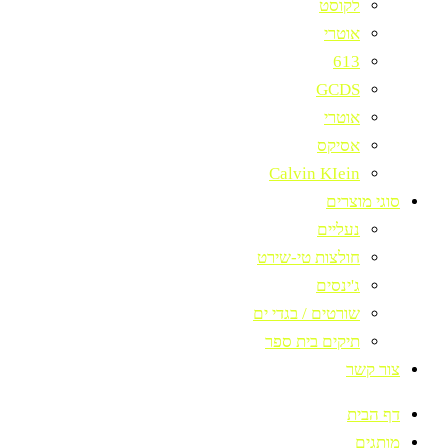
לקוסט
אוטרי
613
GCDS
אוטרי
אסיקס
Calvin KIein
סוגי מוצרים
נעליים
חולצות טי-שירט
ג'ינסים
שורטים / בגדי ים
תיקים בית ספר
צור קשר
דף הבית
מותגים