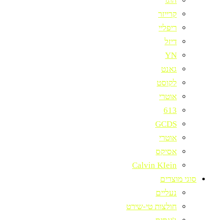
הוגו
קרייזר
ריפליי
דיזל
YN
גאנט
לקוסט
אוטרי
613
GCDS
אוטרי
אסיקס
Calvin KIein
סוגי מוצרים
נעליים
חולצות טי-שירט