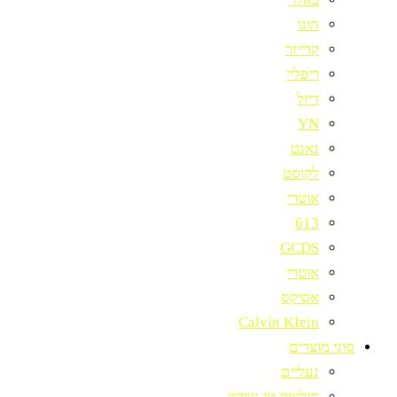
הוגו
קרייזר
ריפליי
דיזל
YN
גאנט
לקוסט
אוטרי
613
GCDS
אוטרי
אסיקס
Calvin KIein
סוגי מוצרים
נעליים
חולצות טי-שירט