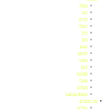
באלר
הוגו
קרייזר
ריפליי
דיזל
YN
גאנט
לקוסט
אוטרי
613
GCDS
אוטרי
אסיקס
Calvin KIein
סוגי מוצרים
נעליים