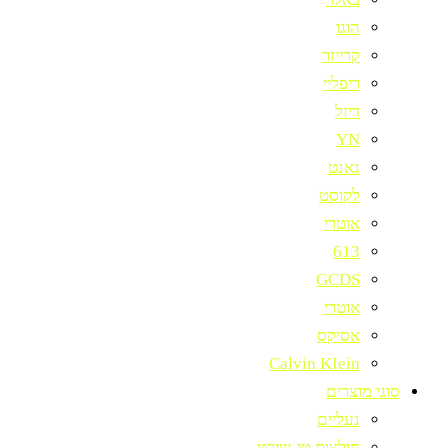
הוגו
קרייזר
ריפליי
דיזל
YN
גאנט
לקוסט
אוטרי
613
GCDS
אוטרי
אסיקס
Calvin KIein
סוגי מוצרים
נעליים
חולצות טי-שירט