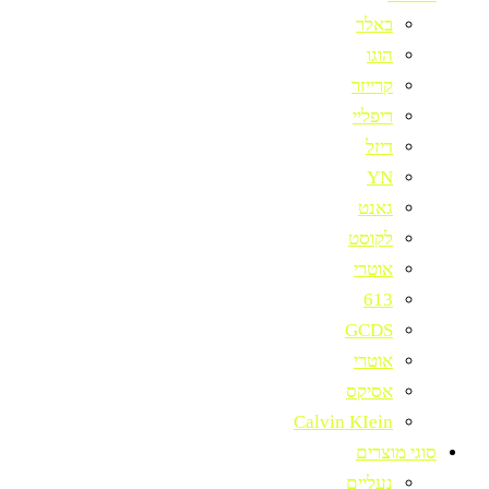
באלר
הוגו
קרייזר
ריפליי
דיזל
YN
גאנט
לקוסט
אוטרי
613
GCDS
אוטרי
אסיקס
Calvin KIein
סוגי מוצרים
נעליים