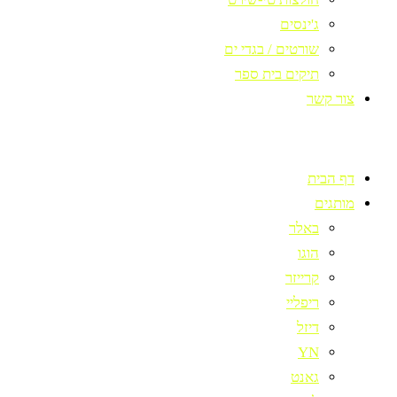
ג'ינסים
שורטים / בגדי ים
תיקים בית ספר
צור קשר
דף הבית
מותגים
באלר
הוגו
קרייזר
ריפליי
דיזל
YN
גאנט