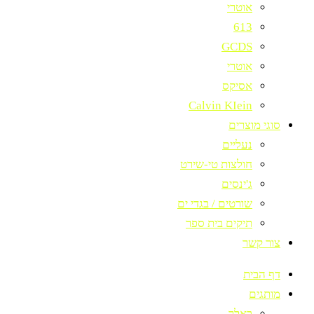
אוטרי
613
GCDS
אוטרי
אסיקס
Calvin KIein
סוגי מוצרים
נעליים
חולצות טי-שירט
ג'ינסים
שורטים / בגדי ים
תיקים בית ספר
צור קשר
דף הבית
מותגים
באלר