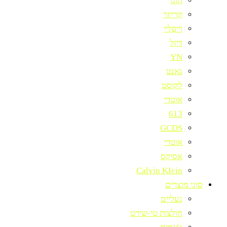
הוגו
קרייזר
ריפליי
דיזל
YN
גאנט
לקוסט
אוטרי
613
GCDS
אוטרי
אסיקס
Calvin KIein
סוגי מוצרים
נעליים
חולצות טי-שירט