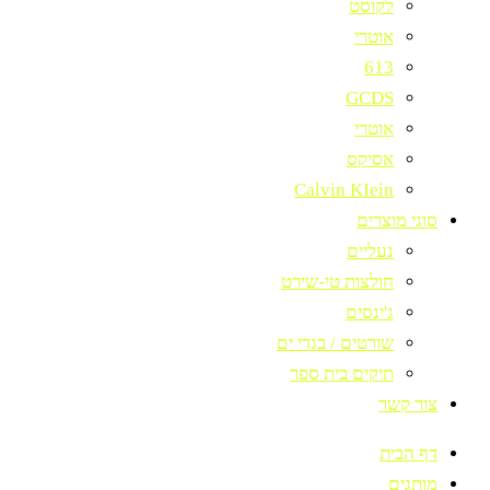
לקוסט
אוטרי
613
GCDS
אוטרי
אסיקס
Calvin KIein
סוגי מוצרים
נעליים
חולצות טי-שירט
ג'ינסים
שורטים / בגדי ים
תיקים בית ספר
צור קשר
דף הבית
מותגים