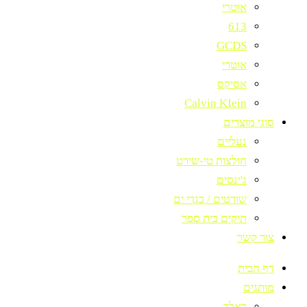
אוטרי
613
GCDS
אוטרי
אסיקס
Calvin KIein
סוגי מוצרים
נעליים
חולצות טי-שירט
ג'ינסים
שורטים / בגדי ים
תיקים בית ספר
צור קשר
דף הבית
מותגים
באלר