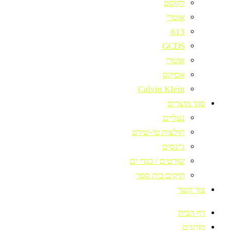
לקוסט
אוטרי
613
GCDS
אוטרי
אסיקס
Calvin KIein
סוגי מוצרים
נעליים
חולצות טי-שירט
ג'ינסים
שורטים / בגדי ים
תיקים בית ספר
צור קשר
דף הבית
מותגים