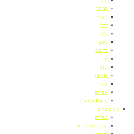
הוגו
קרייזר
ריפליי
דיזל
YN
גאנט
לקוסט
אוטרי
613
GCDS
אוטרי
אסיקס
Calvin KIein
סוגי מוצרים
נעליים
חולצות טי-שירט