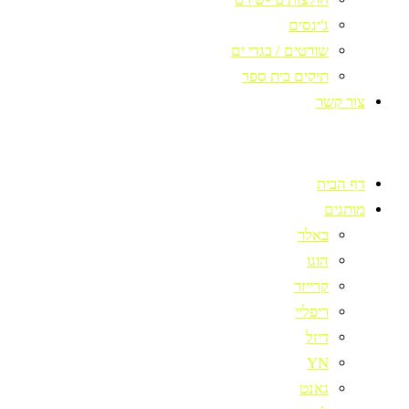
ג'ינסים
שורטים / בגדי ים
תיקים בית ספר
צור קשר
דף הבית
מותגים
באלר
הוגו
קרייזר
ריפליי
דיזל
YN
גאנט