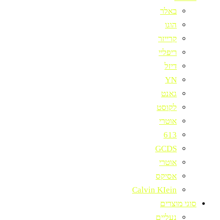
באלר
הוגו
קרייזר
ריפליי
דיזל
YN
גאנט
לקוסט
אוטרי
613
GCDS
אוטרי
אסיקס
Calvin KIein
סוגי מוצרים
נעליים