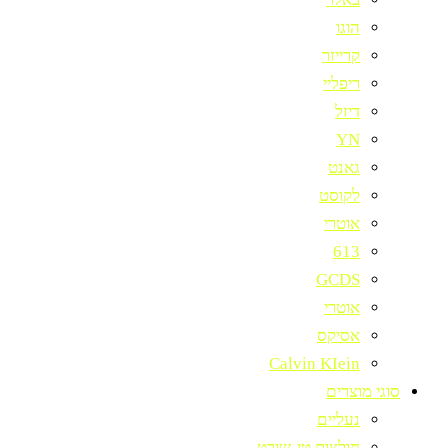
הוגו
קרייזר
ריפליי
דיזל
YN
גאנט
לקוסט
אוטרי
613
GCDS
אוטרי
אסיקס
Calvin KIein
סוגי מוצרים
נעליים
חולצות טי-שירט