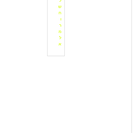
ל
ש
ח
ו
ר
מ
ל
א