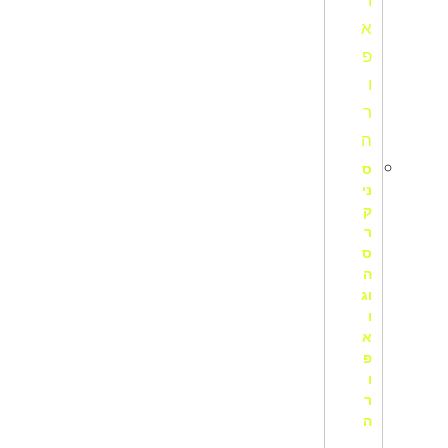
ס
ני
ק
ר
ס
ה
וג
ו
א
פ
ו
ר
ה