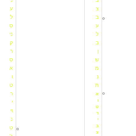
א
ו
ט
ר
י
ב
צ