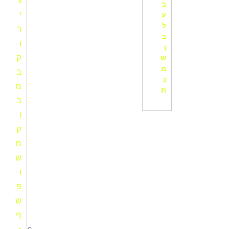
ב
ע
ל
ב
ן
ש
מ
נ
ת