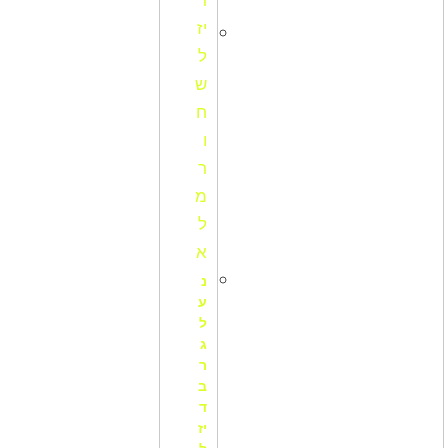
נ
ע
ל
ג
ר
ב
ד
יז