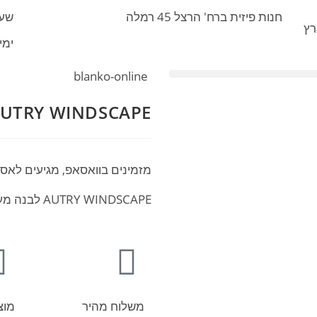
חנות פיזית ברח' הרצל 45 רמלה
שעות 
רץ
ימי ו' :30
blanko-online
AUTRY WINDSCAPE לבנה מעו
מזמינים בוואסאפ, מגיעים לאס
AUTRY WINDSCAPE לבנה מעור מגיע במידות 40-46
משלוח מהיר
מוצ