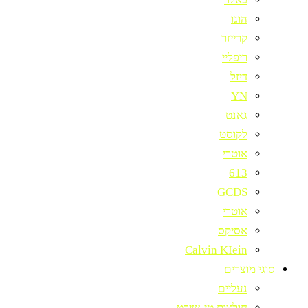
הוגו
קרייזר
ריפליי
דיזל
YN
גאנט
לקוסט
אוטרי
613
GCDS
אוטרי
אסיקס
Calvin KIein
סוגי מוצרים
נעליים
חולצות טי-שירט