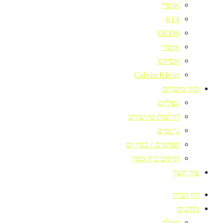
אוטרי
613
GCDS
אוטרי
אסיקס
Calvin KIein
סוגי מוצרים
נעליים
חולצות טי-שירט
ג'ינסים
שורטים / בגדי ים
תיקים בית ספר
צור קשר
דף הבית
מותגים
באלר