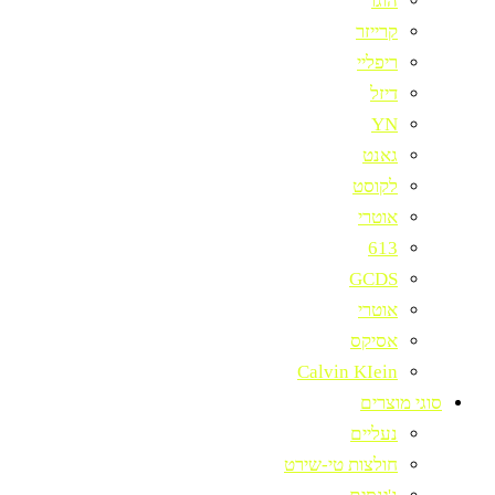
הוגו
קרייזר
ריפליי
דיזל
YN
גאנט
לקוסט
אוטרי
613
GCDS
אוטרי
אסיקס
Calvin KIein
סוגי מוצרים
נעליים
חולצות טי-שירט