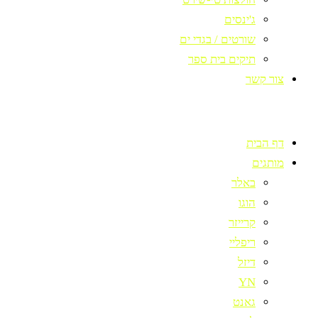
ג'ינסים
שורטים / בגדי ים
תיקים בית ספר
צור קשר
דף הבית
מותגים
באלר
הוגו
קרייזר
ריפליי
דיזל
YN
גאנט