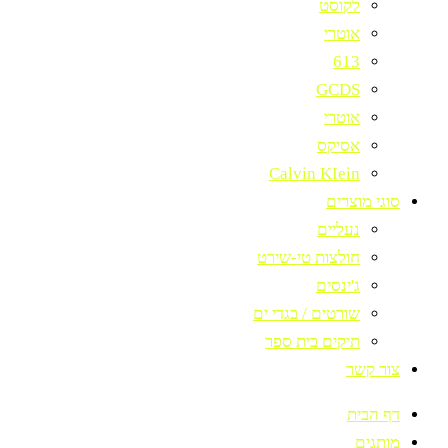
לקוסט
אוטרי
613
GCDS
אוטרי
אסיקס
Calvin KIein
סוגי מוצרים
נעליים
חולצות טי-שירט
ג'ינסים
שורטים / בגדי ים
תיקים בית ספר
צור קשר
דף הבית
מותגים