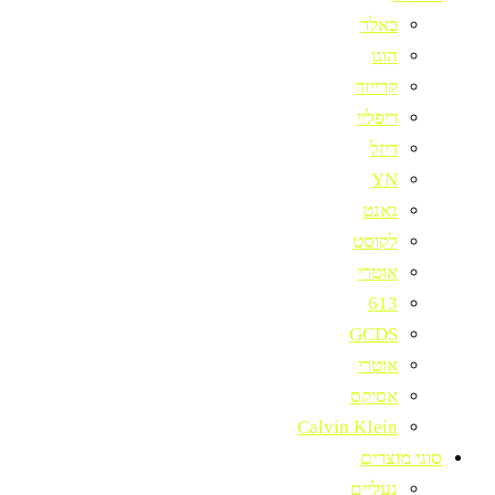
באלר
הוגו
קרייזר
ריפליי
דיזל
YN
גאנט
לקוסט
אוטרי
613
GCDS
אוטרי
אסיקס
Calvin KIein
סוגי מוצרים
נעליים