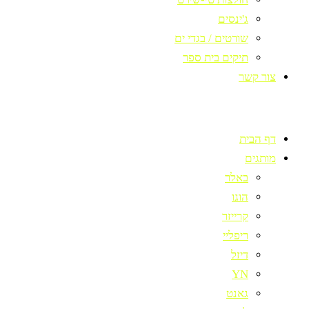
ג'ינסים
שורטים / בגדי ים
תיקים בית ספר
צור קשר
דף הבית
מותגים
באלר
הוגו
קרייזר
ריפליי
דיזל
YN
גאנט