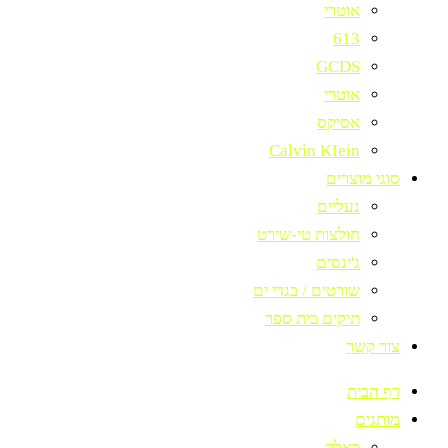
אוטרי
613
GCDS
אוטרי
אסיקס
Calvin KIein
סוגי מוצרים
נעליים
חולצות טי-שירט
ג'ינסים
שורטים / בגדי ים
תיקים בית ספר
צור קשר
דף הבית
מותגים
באלר