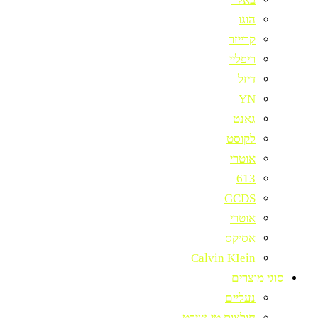
הוגו
קרייזר
ריפליי
דיזל
YN
גאנט
לקוסט
אוטרי
613
GCDS
אוטרי
אסיקס
Calvin KIein
סוגי מוצרים
נעליים
חולצות טי-שירט