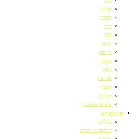
הוגו
קרייזר
ריפליי
דיזל
YN
גאנט
לקוסט
אוטרי
613
GCDS
אוטרי
אסיקס
Calvin KIein
סוגי מוצרים
נעליים
חולצות טי-שירט