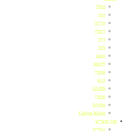
באלר
הוגו
קרייזר
ריפליי
דיזל
YN
גאנט
לקוסט
אוטרי
613
GCDS
אוטרי
אסיקס
Calvin KIein
סוגי מוצרים
נעליים