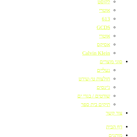
לקוסט
אוטרי
613
GCDS
אוטרי
אסיקס
Calvin KIein
סוגי מוצרים
נעליים
חולצות טי-שירט
ג'ינסים
שורטים / בגדי ים
תיקים בית ספר
צור קשר
דף הבית
מותגים