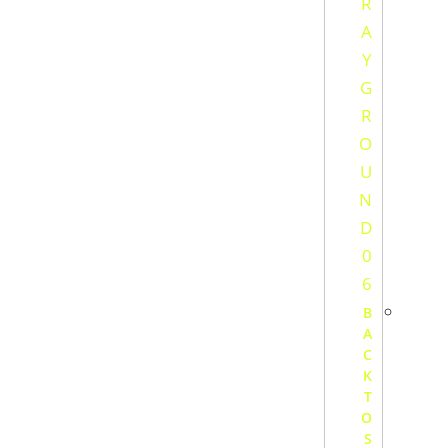
B
A
C
K
T
O
S