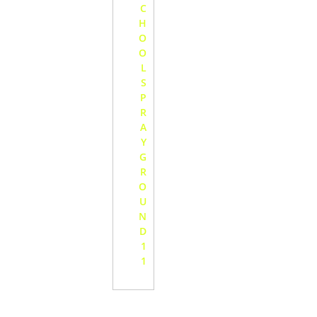
C
H
O
O
L
S
P
R
A
Y
G
R
O
U
N
D
1
1