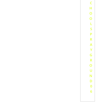
C
H
O
O
L
S
P
R
A
Y
G
R
O
U
N
D
0
6