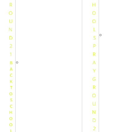
B
A
C
K
T
O
S
C
H
O
O
L