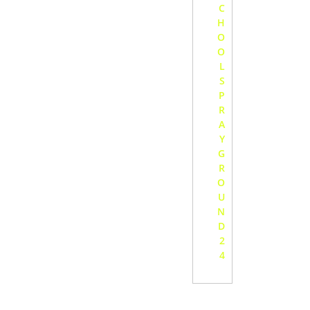
C
H
O
O
L
S
P
R
A
Y
G
R
O
U
N
D
2
4