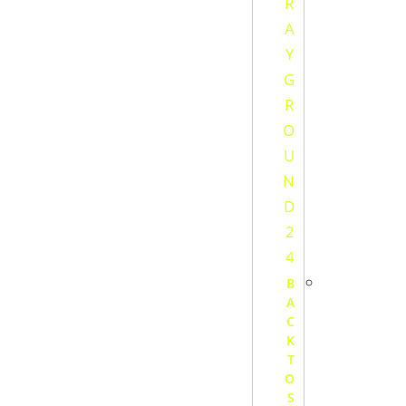
B
A
C
K
T
O
S