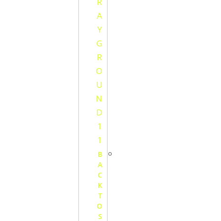
B
A
C
K
T
O
S