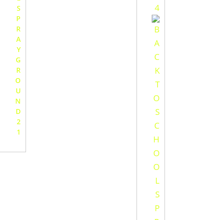
S
P
R
A
Y
G
R
O
U
N
D
2
1