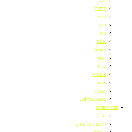
הוגו
קרייזר
ריפליי
דיזל
YN
גאנט
לקוסט
אוטרי
613
GCDS
אוטרי
אסיקס
Calvin KIein
סוגי מוצרים
נעליים
חולצות טי-שירט