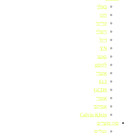
באלר
הוגו
קרייזר
ריפליי
דיזל
YN
גאנט
לקוסט
אוטרי
613
GCDS
אוטרי
אסיקס
Calvin KIein
סוגי מוצרים
נעליים