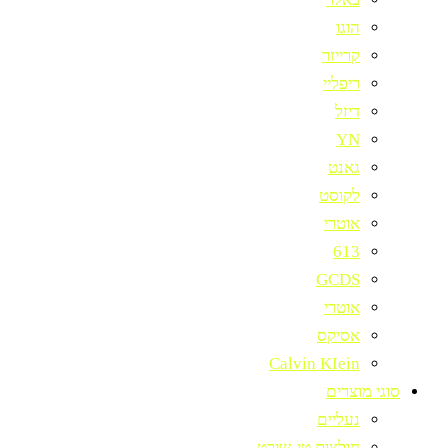
הוגו
קרייזר
ריפליי
דיזל
YN
גאנט
לקוסט
אוטרי
613
GCDS
אוטרי
אסיקס
Calvin KIein
סוגי מוצרים
נעליים
חולצות טי-שירט