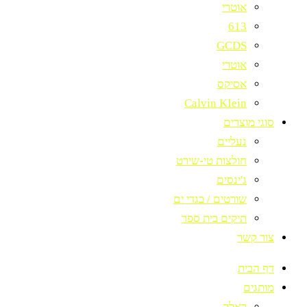
אוטרי
613
GCDS
אוטרי
אסיקס
Calvin KIein
סוגי מוצרים
נעליים
חולצות טי-שירט
ג'ינסים
שורטים / בגדי ים
תיקים בית ספר
צור קשר
דף הבית
מותגים
באלר