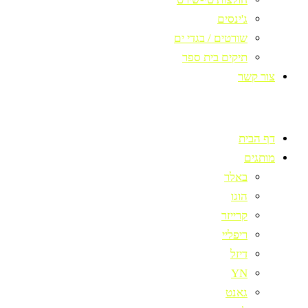
ג'ינסים
שורטים / בגדי ים
תיקים בית ספר
צור קשר
דף הבית
מותגים
באלר
הוגו
קרייזר
ריפליי
דיזל
YN
גאנט