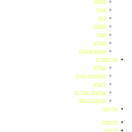
לקוסט
אוטרי
613
GCDS
אוטרי
אסיקס
Calvin KIein
סוגי מוצרים
נעליים
חולצות טי-שירט
ג'ינסים
שורטים / בגדי ים
תיקים בית ספר
צור קשר
דף הבית
מותגים